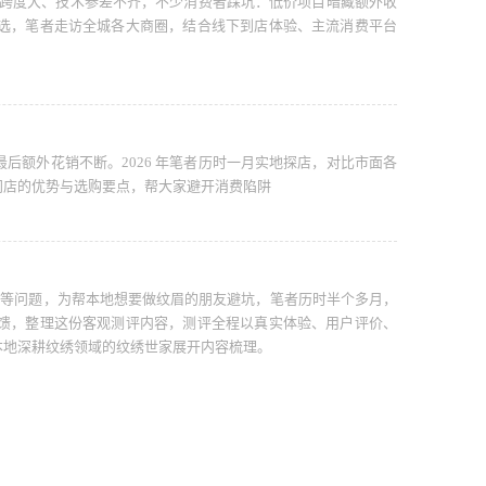
报价跨度大、技术参差不齐，不少消费者踩坑：低价项目暗藏额外收
选，笔者走访全城各大商圈，结合线下到店体验、主流消费平台
后额外花销不断。2026 年笔者历时一月实地探店，对比市面各
门店的优势与选购要点，帮大家避开消费陷阱
售后等问题，为帮本地想要做纹眉的朋友避坑，笔者历时半个多月，
馈，整理这份客观测评内容，测评全程以真实体验、用户评价、
本地深耕纹绣领域的纹绣世家展开内容梳理。