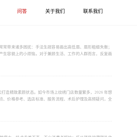
问答
关于我们
联系我们
常常带来诸多困扰：手法生疏容易画出高低眉、眉形粗细失衡；
产生容貌上的小烦恼。对于兼顾生活、工作的人群而言，反复画
松打造精致素颜状态。如今市场上纹绣门店数量繁多，2026 年想
点、价格参考、选店标准、服务流程、术后护理及高频疑问，全