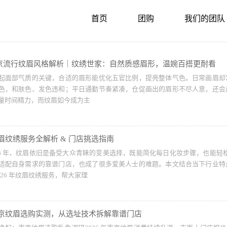
首页
团购
我们的团队
6南京流行纹眉风格解析｜纹绣世家：自然质感眉形，温婉百搭更耐看
起面部气质的关键，合适的眉形能优化五官比例，提亮整体气色。日常画眉却
色，和肤色、发色违和；平日通勤节奏紧凑，仓促画出的眉形不尽人意，还会
量时间精力，而纹眉如今成为主
 纹眉纹绣服务全解析 & 门店挑选指南
026 年，纹眉依旧是备受大众青睐的变美选择，既能简化每日化妆步骤，也能轻
适配自身需求的靠谱门店，也成了很多爱美人士的难题。本文结合当下行业特
026 年纹眉纹绣服务，帮大家理
 南京纹眉选购实测，从选址技术拆解靠谱门店