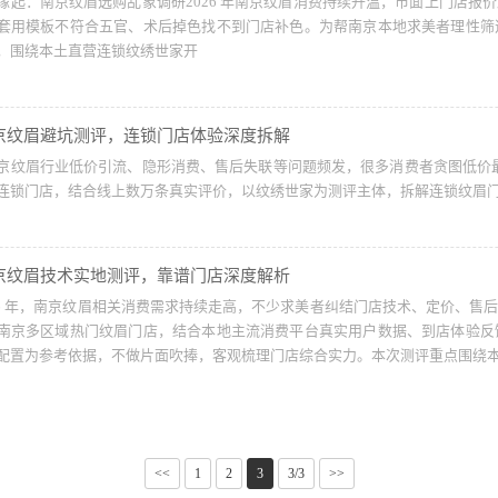
缘起：南京纹眉选购乱象调研2026 年南京纹眉消费持续升温，市面上门店
套用模板不符合五官、术后掉色找不到门店补色。为帮南京本地求美者理性筛
，围绕本土直营连锁纹绣世家开
南京纹眉避坑测评，连锁门店体验深度拆解
京纹眉行业低价引流、隐形消费、售后失联等问题频发，很多消费者贪图低价最
连锁门店，结合线上数万条真实评价，以纹绣世家为测评主体，拆解连锁纹眉
南京纹眉技术实地测评，靠谱门店深度解析
026 年，南京纹眉相关消费需求持续走高，不少求美者纠结门店技术、定价、
南京多区域热门纹眉门店，结合本地主流消费平台真实用户数据、到店体验反
配置为参考依据，不做片面吹捧，客观梳理门店综合实力。本次测评重点围绕
<<
1
2
3
3/3
>>