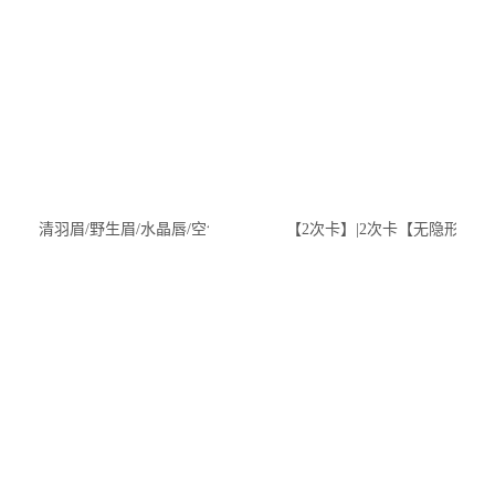
清羽眉/野生眉/水晶唇/空气眉/小鹿美瞳/5选1
【2次卡】|2次卡【无隐形消费