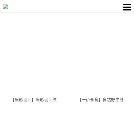
【眉形设计】眉形设计纹眉纹唇美瞳线发际线半永久
【一价全含】自然野生线眉/奶